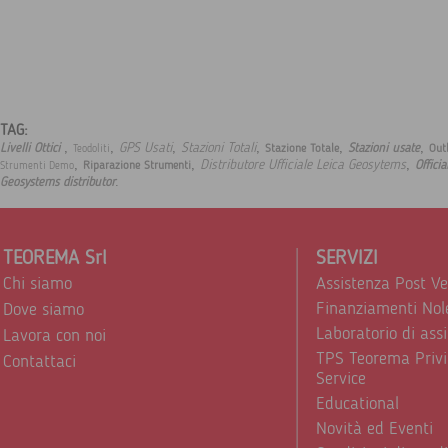
TAG:
,
,
,
,
,
,
GPS Usati
Stazioni Totali
Livelli Ottici
Stazioni usate
Stazione Totale
Out
Teodoliti
,
,
,
Distributore Ufficiale Leica Geosytems
Officia
Riparazione Strumenti
Strumenti Demo
.
Geosystems distributor
TEOREMA Srl
SERVIZI
Chi siamo
Assistenza Post V
Finanziamenti Nol
Dove siamo
Laboratorio di ass
Lavora con noi
TPS Teorema Privi
Contattaci
Service
Educational
Novità ed Eventi