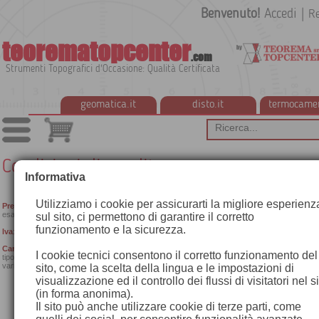
Benvenuto!
Accedi
|
Re
teorematopcenter
.com
Strumenti Topografici d'Occasione: Qualità Certificata
geomatica.it
disto.it
termocame
Condizioni di vendita
Informativa
Utilizziamo i cookie per assicurarti la migliore esperienz
Prezzi e disponibilità
:
i prezzi e le disponibilità indicati in questo sito Web si intendono salv
esaurimento scorte e possono essere soggetti a variazioni senza preavviso.
sul sito, ci permettono di garantire il corretto
funzionamento e la sicurezza.
Iva
:
Tutti i prezzi indicati su questo sito Web sono da intendersi
IVA 22% esclusa
.
Caratteristiche tecniche
:
Le caratteristiche tecniche, come dimensioni, pesi, volumi, forme,
I cookie tecnici consentono il corretto funzionamento del
tipologie di costruzione, etc. indicate nel presente sito sono da ritenersi indicative e potranno
variazioni senza nessun preavviso.
sito, come la scelta della lingua e le impostazioni di
visualizzazione ed il controllo dei flussi di visitatori nel s
(in forma anonima).
Il sito può anche utilizzare cookie di terze parti, come
Ordini online
:
Inviando l'ordine online l'acquirente riceverà un'e-mail con la
conferma dell'ordine effettuato. Tale e-mail ha l'unico scopo di notificare il