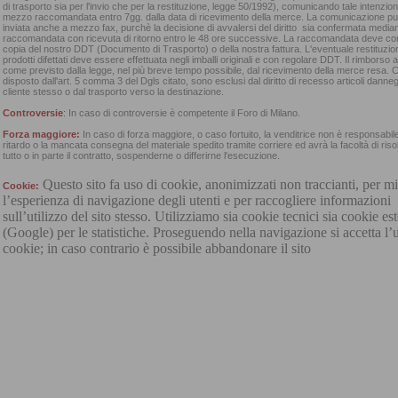
di trasporto sia per l'invio che per la restituzione, legge 50/1992), comunicando tale intenzio
mezzo raccomandata entro 7gg. dalla data di ricevimento della merce. La comunicazione p
inviata anche a mezzo fax, purchè la decisione di avvalersi del diritto sia confermata median
raccomandata con ricevuta di ritorno entro le 48 ore successive. La raccomandata deve co
copia del nostro DDT (Documento di Trasporto) o della nostra fattura. L'eventuale restituzio
prodotti difettati deve essere effettuata negli imballi originali e con regolare DDT. Il rimborso 
come previsto dalla legge, nel più breve tempo possibile, dal ricevimento della merce resa.
disposto dall'art. 5 comma 3 del Dgls citato, sono esclusi dal diritto di recesso articoli danneg
cliente stesso o dal trasporto verso la destinazione.
Controversie
:
In caso di controversie è competente il Foro di Milano.
Forza maggiore:
In caso di forza maggiore, o caso fortuito, la venditrice non è responsabile
ritardo o la mancata consegna del materiale spedito tramite corriere ed avrà la facoltà di riso
tutto o in parte il contratto, sospenderne o differirne l'esecuzione.
Questo sito fa uso di cookie, anonimizzati non traccianti, per mi
Cookie:
l’esperienza di navigazione degli utenti e per raccogliere informazioni
sull’utilizzo del sito stesso. Utilizziamo sia cookie tecnici sia cookie est
(Google) per le statistiche. Proseguendo nella navigazione si accetta l’
cookie; in caso contrario è possibile abbandonare il sito