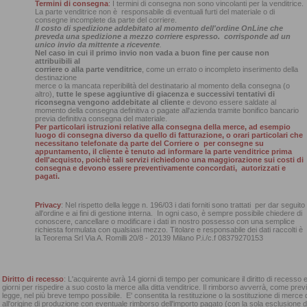
Termini di consegna
:
I termini di consegna non sono vincolanti per la venditrice.
La parte venditrice non è responsabile di eventuali furti del materiale o di
consegne incomplete da parte del corriere.
Il costo di spedizione addebitato al momento dell'ordine OnLine che
preveda una spedizione a mezzo corriere espresso. corrisponde ad un
unico invio da mittente a ricevente
.
Nel caso in cui il primo invio non vada a buon fine per cause non
attribuibili al
corriere o alla parte venditrice
, come un errato o incompleto inserimento della
destinazione
merce o la mancata reperibilità del destinatario al momento della consegna (o
altro),
tutte le spese aggiuntive di giacenza e successivi tentativi di
riconsegna vengono addebitate al cliente
e devono essere saldate al
momento della consegna definitiva o pagate all'azienda tramite bonifico bancario
previa definitiva consegna del materiale.
Per particolari istruzioni relative alla consegna della merce, ad esempio
luogo di consegna diverso da quello di fatturazione, o orari particolari che
necessitano telefonate da parte del Corriere o per consegne su
appuntamento, il cliente è tenuto ad informare la parte venditrice prima
dell'acquisto, poichè tali servizi richiedono una maggiorazione sui costi di
consegna e devono essere preventivamente concordati, autorizzati e
pagati.
Privacy
: Nel rispetto della legge n. 196/03 i dati forniti sono trattati per dar seguito
all'ordine e ai fini di gestione interna. In ogni caso, è sempre possibile chiedere di
conoscere, cancellare o modificare i dati in nostro possesso con una semplice
richiesta formulata con qualsiasi mezzo. Titolare e responsabile dei dati raccolti è
la Teorema Srl Via A. Romilli 20/8 - 20139 Milano P.i./c.f 08379270153
Diritto di recesso
: L'acquirente avrà 14 giorni di tempo per comunicare il diritto di recesso e
giorni per rispedire a suo costo la merce alla ditta venditrice. Il rimborso avverrà, come previ
legge, nel più breve tempo possibile. E' consentita la restituzione o la sostituzione di merce d
all'origine di produzione con eventuale rimborso dell'importo pagato (con la sola esclusione 