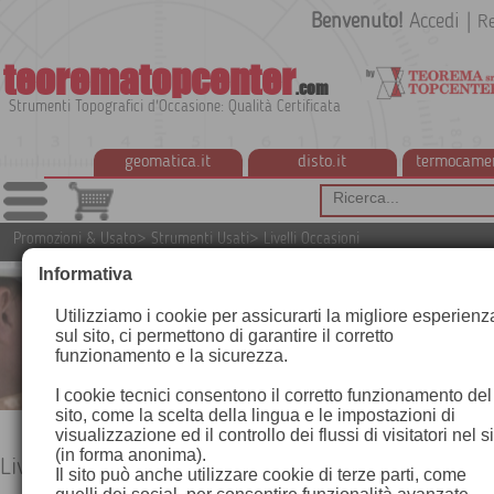
Benvenuto!
Accedi
|
Re
teorematopcenter
.com
Strumenti Topografici d'Occasione: Qualità Certificata
geomatica.it
disto.it
termocame
Promozioni & Usato
>
Strumenti Usati
>
Livelli Occasioni
Informativa
Utilizziamo i cookie per assicurarti la migliore esperienz
sul sito, ci permettono di garantire il corretto
funzionamento e la sicurezza.
I cookie tecnici consentono il corretto funzionamento del
sito, come la scelta della lingua e le impostazioni di
visualizzazione ed il controllo dei flussi di visitatori nel s
(in forma anonima).
Livelli Occasioni
Il sito può anche utilizzare cookie di terze parti, come