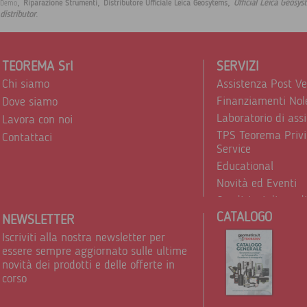
,
,
,
Official Leica Geosys
Riparazione Strumenti
Distributore Ufficiale Leica Geosytems
Demo
.
distributor
TEOREMA Srl
SERVIZI
Chi siamo
Assistenza Post V
Finanziamenti Nol
Dove siamo
Laboratorio di ass
Lavora con noi
TPS Teorema Privi
Contattaci
Service
Educational
Novità ed Eventi
Condizioni di vend
CATALOGO
Trattamento dei d
NEWSLETTER
Iscriviti alla nostra newsletter per
essere sempre aggiornato sulle ultime
novità dei prodotti e delle offerte in
corso