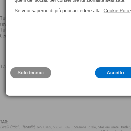
quelli dei social, per consentire funzionalità avanzate.
Se vuoi saperne di più puoi accedere alla "
Cookie Polic
Tutti gli Strumenti proposti sono perfettamente funzionanti e
revisionati presso i Laboratori Ufficiali dei Costruttori.
Tutti gli Strumenti sono accompagnati da Attestato di Collaud
Certificato di Calibrazione a Norme DIN 18723 o equivalente
La categoria selezionata è attualmente vuota
Solo tecnici
Accetto
TAG:
,
,
,
,
,
,
Livelli Ottici
Teodoliti
GPS Usati
Stazione Totale
Stazioni usate
Outlet
Stazioni Totali