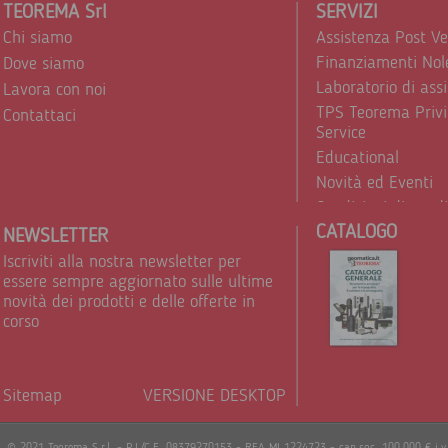
TEOREMA Srl
SERVIZI
Chi siamo
Assistenza Post V
Finanziamenti Nol
Dove siamo
Laboratorio di ass
Lavora con noi
TPS Teorema Privi
Contattaci
Service
Educational
Novità ed Eventi
Condizioni di vend
CATALOGO
Trattamento dei d
NEWSLETTER
Iscriviti alla nostra newsletter per
essere sempre aggiornato sulle ultime
novità dei prodotti e delle offerte in
corso
Sitemap
VERSIONE DESKTOP
Powere