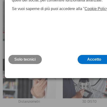
quelli dei social, per consentire funzionalità avanzate.
Se vuoi saperne di più puoi accedere alla "
Cookie Polic
Livelli
Teodoliti
Solo tecnici
Accetto
Distanziometri
3D DISTO