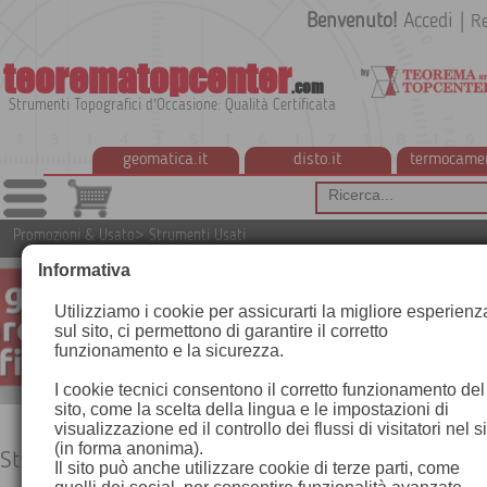
Benvenuto!
Accedi
|
Re
teorematopcenter
.com
Strumenti Topografici d'Occasione: Qualità Certificata
geomatica.it
disto.it
termocame
Promozioni & Usato
>
Strumenti Usati
Informativa
Utilizziamo i cookie per assicurarti la migliore esperienz
sul sito, ci permettono di garantire il corretto
funzionamento e la sicurezza.
I cookie tecnici consentono il corretto funzionamento del
sito, come la scelta della lingua e le impostazioni di
visualizzazione ed il controllo dei flussi di visitatori nel s
(in forma anonima).
Strumenti Usati
Il sito può anche utilizzare cookie di terze parti, come