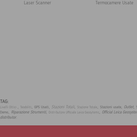
Laser Scanner
Termocamere Usate
TAG:
,
,
,
,
,
,
,
Stazioni Totali
Outlet
GPS Usati
Stazioni usate
Livelli Ottici
Teodoliti
Stazione Totale
,
,
,
Riparazione Strumenti
Official Leica Geosyst
Demo
Distributore Ufficiale Leica Geosytems
.
distributor