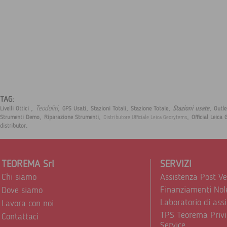
TAG:
,
,
,
,
,
,
Teodoliti
Stazioni usate
Livelli Ottici
GPS Usati
Stazioni Totali
Stazione Totale
Outle
,
,
,
Strumenti Demo
Riparazione Strumenti
Official Leica
Distributore Ufficiale Leica Geosytems
.
distributor
TEOREMA Srl
SERVIZI
Chi siamo
Assistenza Post V
Finanziamenti Nol
Dove siamo
Laboratorio di ass
Lavora con noi
TPS Teorema Privi
Contattaci
Service