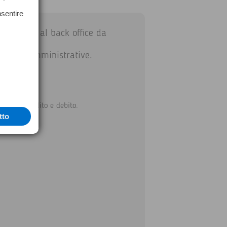
nsentire
addetto/a al back office da
ttività amministrative.
te.
note di credito e debito.
tto