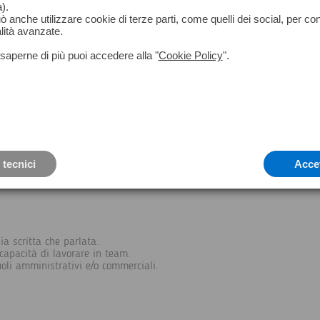
).
può anche utilizzare cookie di terze parti, come quelli dei social, per co
lità avanzate.
ricerca di una figura motivata e precisa per un ruolo di 
saperne di più puoi accedere alla "
Cookie Policy
".
pporto operativo al reparto commerciale e gestione di a
ndita, inclusa la gestione degli ordini e dei relativi contratti.
 commerciale e amministrativo per garantire un flusso di lavoro efficien
olare attenzione alla verifica delle scadenze clienti e alla gestione di 
rnitori, sia a livello nazionale che internazionale.
 tecnici
Acce
ia scritta che parlata.
capacità di lavorare in team.
oli amministrativi e/o commerciali.