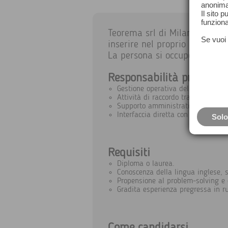
anonima
Il sito 
funziona
Teorema srl di Milano è alla 
Se vuoi 
inserire nel proprio team.
La persona si occuperà del su
Responsabilità principali
Gestione operativa del ciclo post-ve
Attività di raccordo tra il reparto
Supporto amministrativo, con partic
Interfaccia diretta con clienti e fo
Solo
Requisiti
Diploma o laurea.
Conoscenza della lingua inglese, s
Propensione al problem-solving e 
Gradita esperienza pregressa in ru
Come candidarsi