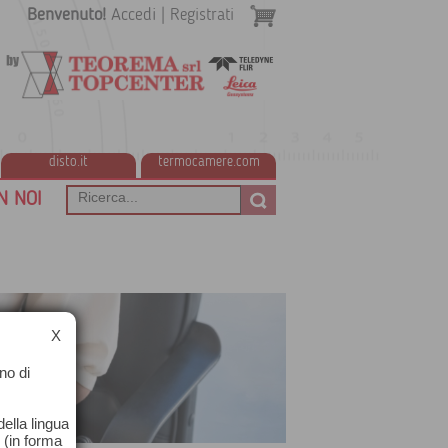
Benvenuto!
Accedi
|
Registrati
disto.it
termocamere.com
 NOI
X
no di
ella lingua
o (in forma