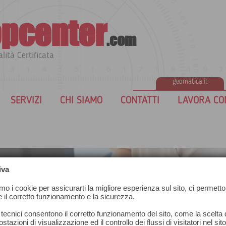
pcenter
.com
lità Certificata
geomatica.it
O
SERVIZI
CHI SIAMO
CONTATTI
LAVORA CON
iva
amo i cookie per assicurarti la migliore esperienza sul sito, ci permetto
e il corretto funzionamento e la sicurezza.
 tecnici consentono il corretto funzionamento del sito, come la scelta d
stazioni di visualizzazione ed il controllo dei flussi di visitatori nel sit