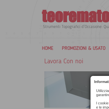
teoremato
Strumenti Topografici d'Occasione: Qua
HOME
PROMOZIONI & USAT
Lavora Con noi
Informat
Utilizzi
garantir
I cookie
e le impo